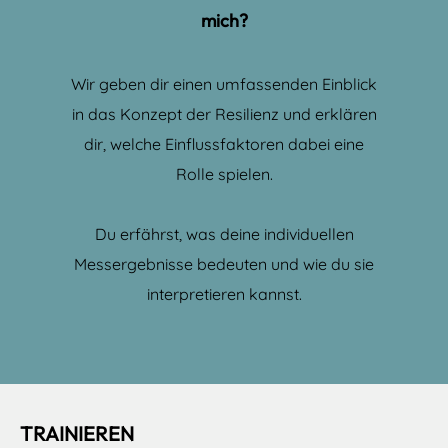
mich?
Wir geben dir einen umfassenden Einblick
in das Konzept der Resilienz und erklären
dir, welche Einflussfaktoren dabei eine
Rolle spielen.
Du erfährst, was deine individuellen
Messergebnisse bedeuten und wie du sie
interpretieren kannst.
TRAINIEREN