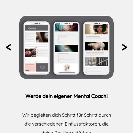
Pr
N
ev
ex
io
t
us
Werde dein eigener Mental Coach!
Wir begleiten dich Schritt für Schritt durch
die verschiedenen Einflussfaktoren, die
deine Resilienz stärken.