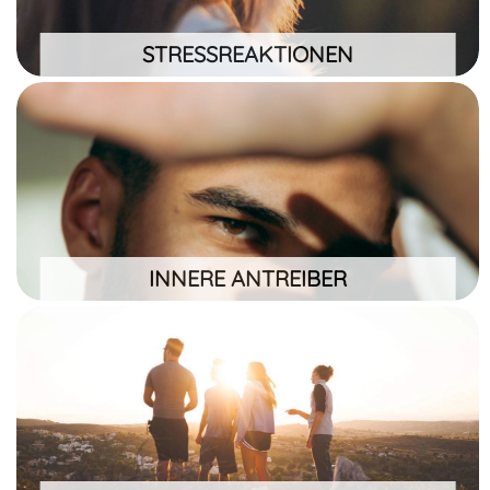
verhaltensbezogen
STRESSREAKTIONEN
INNERE ANTREIBER
KOGNITIV: Muss-Denken, Katastrophisieren,
Globalisieren EMOTIONAL: Sei perfekt! Sei stark!
Sei gefällig! Beeil dich! Streng dich an!
INNERE ANTREIBER
SINN & MOTIVATION
Sinnhafte Tätigkeit, sozialer Kontext, Akzeptanz,
Sinndifferenz, monetärer Anreiz, Motivation &
Weiterentwicklung