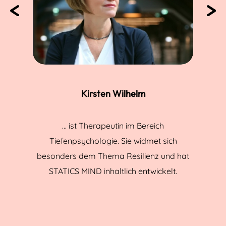
Pr
N
ev
ex
io
t
us
Kirsten Wilhelm
… ist Therapeutin im Bereich
Tiefenpsychologie. Sie widmet sich
besonders dem Thema Resilienz und hat
STATICS MIND inhaltlich entwickelt.