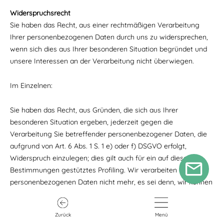
Widerspruchsrecht
Sie haben das Recht, aus einer rechtmäßigen Verarbeitung
Ihrer personenbezogenen Daten durch uns zu widersprechen,
wenn sich dies aus Ihrer besonderen Situation begründet und
unsere Interessen an der Verarbeitung nicht überwiegen.
Im Einzelnen:
Sie haben das Recht, aus Gründen, die sich aus Ihrer
besonderen Situation ergeben, jederzeit gegen die
Verarbeitung Sie betreffender personenbezogener Daten, die
aufgrund von Art. 6 Abs. 1 S. 1 e) oder f) DSGVO erfolgt,
Widerspruch einzulegen; dies gilt auch für ein auf diese
Bestimmungen gestütztes Profiling. Wir verarbeiten die
personenbezogenen Daten nicht mehr, es sei denn, wir können
zwingende schutzwürdige Gründe für die Verarbeitung
nachweisen, die Ihre Interessen, Rechte und Freiheiten
Zurück
Menü
überwiegen, oder die Verarbeitung dient der Geltendmachung,