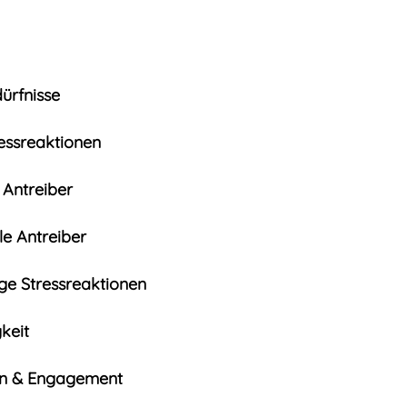
ürfnisse
essreaktionen
 Antreiber
e Antreiber
ige Stressreaktionen
keit
on & Engagement