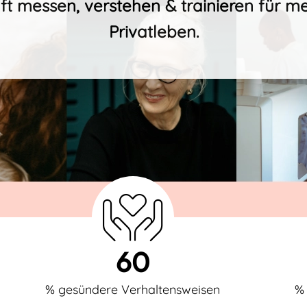
t messen, verstehen & trainieren für m
Privatleben.
60
% gesündere Verhaltensweisen
%